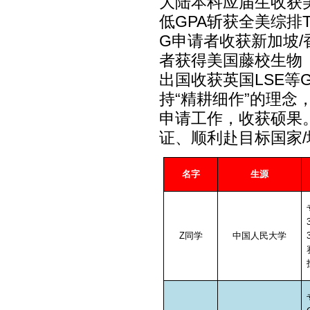
大陆本科应届生收获
低
GPA
斩获全美综排
G
申请者收获新加坡
/
者获得美国藤校生物
出国收获英国
LSE
等
持“精耕细作”的理
申请工作，收获硕果
证、顺利赴目标国家
/
名字
生源
Z
同学
中国人民大学